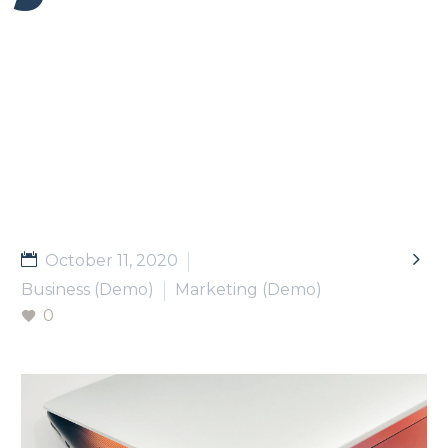

October 11, 2020
Business (Demo)
Marketing (Demo)
0