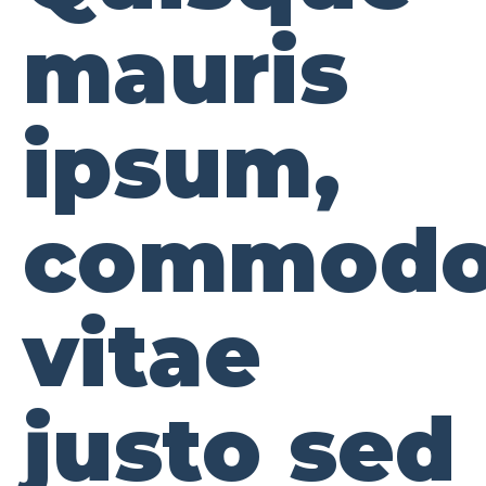
mauris
ipsum,
commod
vitae
justo sed